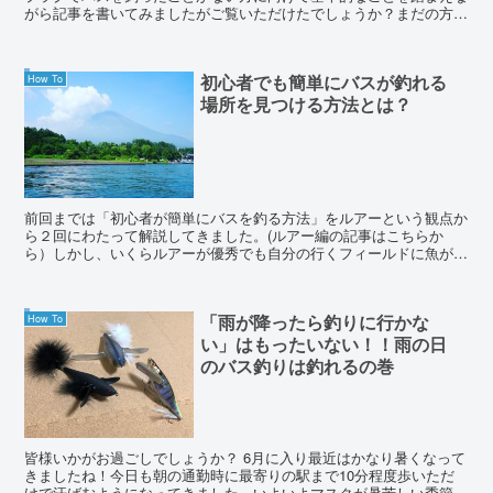
がら記事を書いてみましたがご覧いただけたでしょうか？まだの方は
是非一度コチラからご一読いただけると嬉しいです...
How To
初心者でも簡単にバスが釣れる
場所を見つける方法とは？
前回までは「初心者が簡単にバスを釣る方法」をルアーという観点か
ら２回にわたって解説してきました。(ルアー編の記事はこちらか
ら）しかし、いくらルアーが優秀でも自分の行くフィールドに魚がい
なければ話になりません。 簡単に...
How To
「雨が降ったら釣りに行かな
い」はもったいない！！雨の日
のバス釣りは釣れるの巻
皆様いかがお過ごしでしょうか？ 6月に入り最近はかなり暑くなって
きましたね！今日も朝の通勤時に最寄りの駅まで10分程度歩いただ
けで汗ばむようになってきました。いよいよマスクが暑苦しい季節に