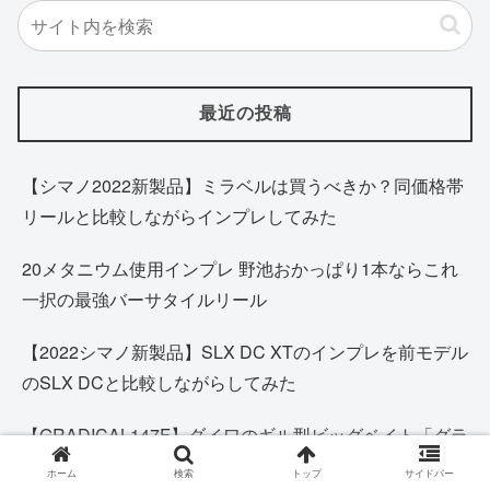
最近の投稿
【シマノ2022新製品】ミラベルは買うべきか？同価格帯
リールと比較しながらインプレしてみた
20メタニウム使用インプレ 野池おかっぱり1本ならこれ
一択の最強バーサタイルリール
【2022シマノ新製品】SLX DC XTのインプレを前モデル
のSLX DCと比較しながらしてみた
【GRADICAL147F】ダイワのギル型ビッグベイト「グラ
ディカル」購入レビュー・インプレ
ホーム
検索
トップ
サイドバー