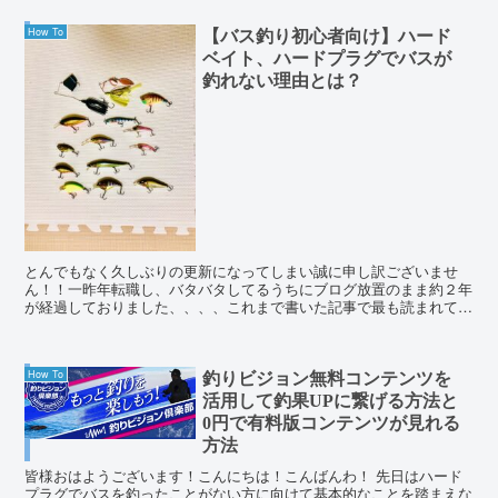
How To
【バス釣り初心者向け】ハード
ベイト、ハードプラグでバスが
釣れない理由とは？
とんでもなく久しぶりの更新になってしまい誠に申し訳ございませ
ん！！一昨年転職し、バタバタしてるうちにブログ放置のまま約２年
が経過しておりました、、、、これまで書いた記事で最も読まれてい
るのはレボウルトラキャストBF8のイン...
How To
釣りビジョン無料コンテンツを
活用して釣果UPに繋げる方法と
0円で有料版コンテンツが見れる
方法
皆様おはようございます！こんにちは！こんばんわ！ 先日はハード
プラグでバスを釣ったことがない方に向けて基本的なことを踏まえな